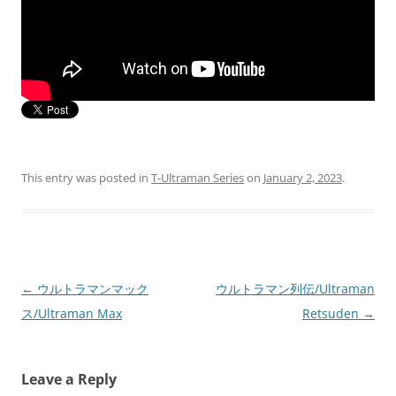
This entry was posted in
T-Ultraman Series
on
January 2, 2023
.
Post
←
ウルトラマンマック
ウルトラマン列伝/Ultraman
navigation
ス/Ultraman Max
Retsuden
→
Leave a Reply