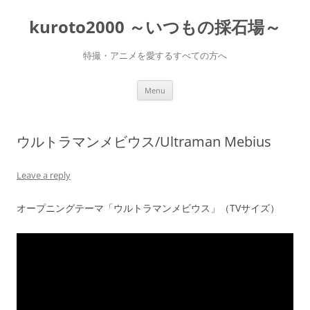
Skip
to
kuroto2000 ～いつもの採石場～
content
特撮・アニメを愛するすべての方へ
Menu
ウルトラマンメビウス/Ultraman Mebius
Leave a reply
オープニングテーマ「ウルトラマンメビウス」（TVサイズ）